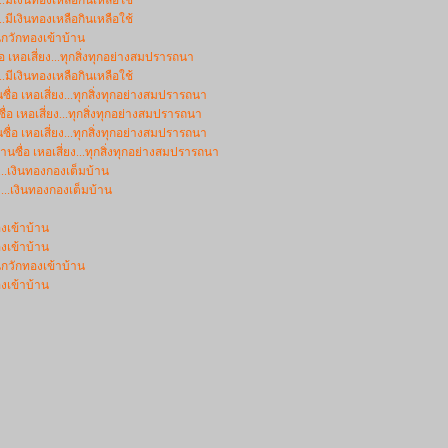
ีเงินทองเหลือกินเหลือใช้
ีเงินทองเหลือกินเหลือใช้
ินกวักทองเข้าบ้าน
 เหอเสี่ยง...ทุกสิ่งทุกอย่างสมปรารถนา
ีเงินทองเหลือกินเหลือใช้
ื่อ เหอเสี่ยง...ทุกสิ่งทุกอย่างสมปรารถนา
อ เหอเสี่ยง...ทุกสิ่งทุกอย่างสมปรารถนา
ื่อ เหอเสี่ยง...ทุกสิ่งทุกอย่างสมปรารถนา
ซื่อ เหอเสี่ยง...ทุกสิ่งทุกอย่างสมปรารถนา
...เงินทองกองเต็มบ้าน
ง...เงินทองกองเต็มบ้าน
งเข้าบ้าน
งเข้าบ้าน
ินกวักทองเข้าบ้าน
งเข้าบ้าน