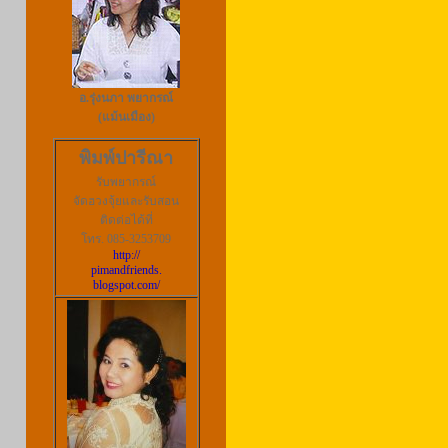
อ.รุ่งนภา พยากรณ์
(แม้นเมือง
)
พิมพ์ปารีณา
รับพยากรณ์
จัดฮวงจุ้ยและรับสอน
ติดต่อได้ที่
โทร.
085-3253709
http://
pimandfriends.
blogspot.com/