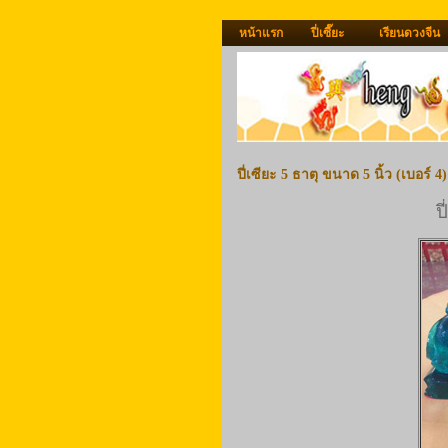
หน้าแรก
ปี่เซี๊ยะ
เรียนดวงจีน
ปี่เซียะ 5 ธาตุ ขนาด 5 นิ้ว (เบอร์ 4)
ป