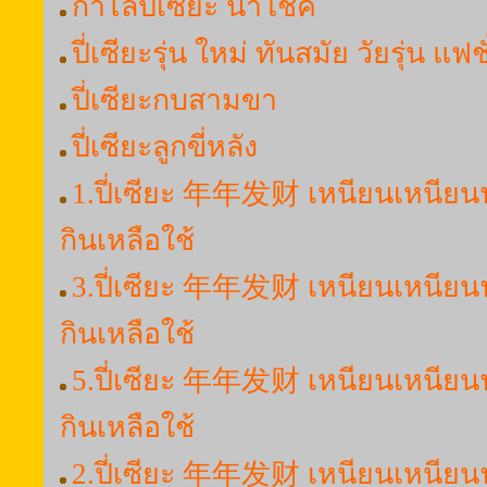
กำไลปี่เซียะ นำโชค
ปี่เซียะรุ่น ใหม่ ทันสมัย วัยรุ่น แ
ปี่เซียะกบสามขา
ปี่เซียะลูกขี่หลัง
1.ปี่เซียะ 年年发财 เหนียนเหนียนฟ
กินเหลือใช้
3.ปี่เซียะ 年年发财 เหนียนเหนียนฟ
กินเหลือใช้
5.ปี่เซียะ 年年发财 เหนียนเหนียนฟ
กินเหลือใช้
2.ปี่เซียะ 年年发财 เหนียนเหนียนฟ