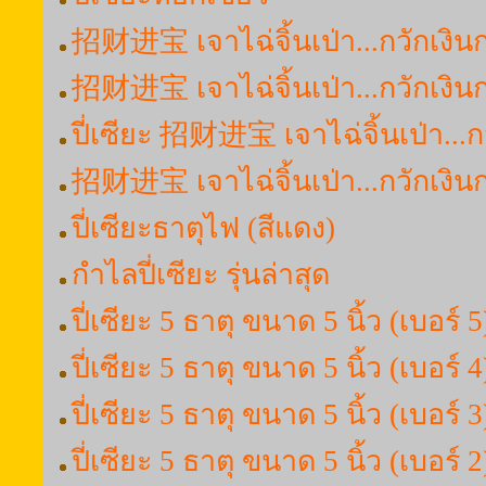
招财进宝 เจาไฉ่จิ้นเป่า...กวักเงิน
招财进宝 เจาไฉ่จิ้นเป่า...กวักเงิน
ปี่เซียะ 招财进宝 เจาไฉ่จิ้นเป่า...ก
招财进宝 เจาไฉ่จิ้นเป่า...กวักเงิน
ปี่เซียะธาตุไฟ (สีแดง)
กำไลปี่เซียะ รุ่นล่าสุด
ปี่เซียะ 5 ธาตุ ขนาด 5 นิ้ว (เบอร์ 5
ปี่เซียะ 5 ธาตุ ขนาด 5 นิ้ว (เบอร์ 4
ปี่เซียะ 5 ธาตุ ขนาด 5 นิ้ว (เบอร์ 3
ปี่เซียะ 5 ธาตุ ขนาด 5 นิ้ว (เบอร์ 2