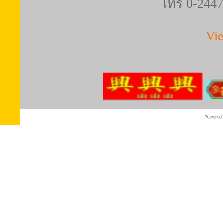
โทร 0-2447
Vi