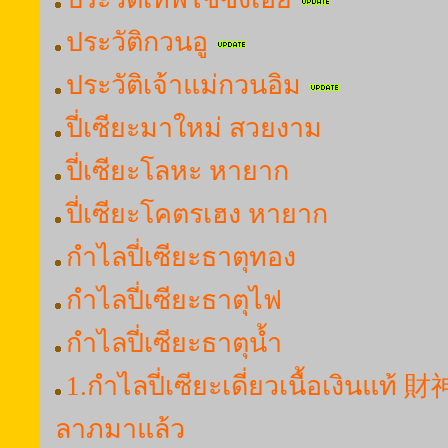
ประวัติกวนอู
ประวัติเจ้าแม่กวนอิม
ปี่เซียะมาใหม่ สวยงาม
ปี่เซียะโลหะ หายาก
ปี่เซียะโคตรเฮง หายาก
กำไลปี่เซียะธาตุทอง
กำไลปี่เซียะธาตุไฟ
กำไลปี่เซียะธาตุน้ำ
1.กำไลปี่เซียะเดี่ยวเนื้อเงินแท้ 
ลาภมาแล้ว