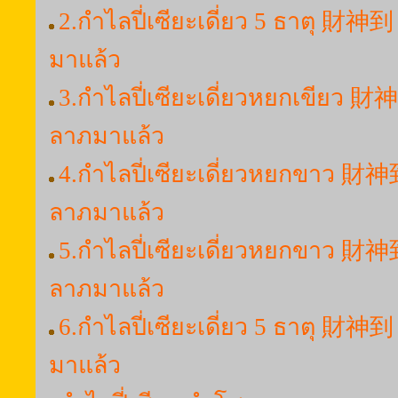
2.กำไลปี่เซียะเดี่ยว 5 ธาตุ 財神到
มาแล้ว
3.กำไลปี่เซียะเดี่ยวหยกเขียว 財神
ลาภมาแล้ว
4.กำไลปี่เซียะเดี่ยวหยกขาว 財神到
ลาภมาแล้ว
5.กำไลปี่เซียะเดี่ยวหยกขาว 財神到
ลาภมาแล้ว
6.กำไลปี่เซียะเดี่ยว 5 ธาตุ 財神到
มาแล้ว