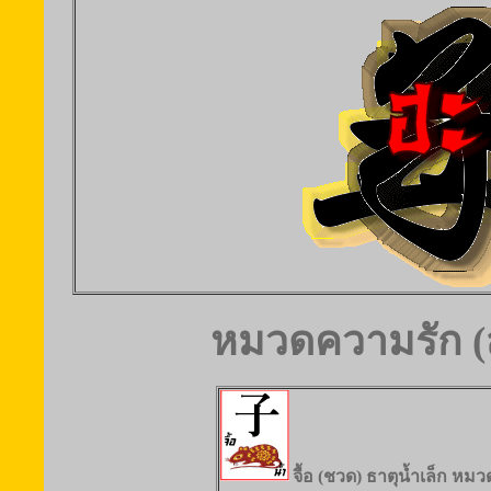
หมวดความรัก (ส
จื้อ (ชวด) ธาตุน้ำเล็ก ห