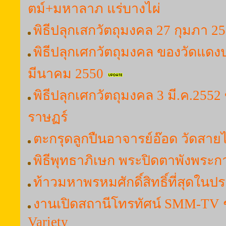
ตม์+มหาลาภ แร่บางไผ่
พิธีปลุกเสกวัตถุมงคล 27 กุมภา 2
พิธีปลุกเศกวัตถุมงคล ของวัดแดงป
มีนาคม 2550
พิธีปลุกเศกวัตถุมงคล 3 มี.ค.25
ราษฏร์
ตะกรุดลูกปืนอาจารย์อ๊อด วัดสา
พิธีพุทธาภิเษก พระปิดตาพังพระ
ท้าวมหาพรหมศักดิ์สิทธิ์ที่สุดใน
งานเปิดสถานีโทรทัศน์ SMM-TV 
Variety