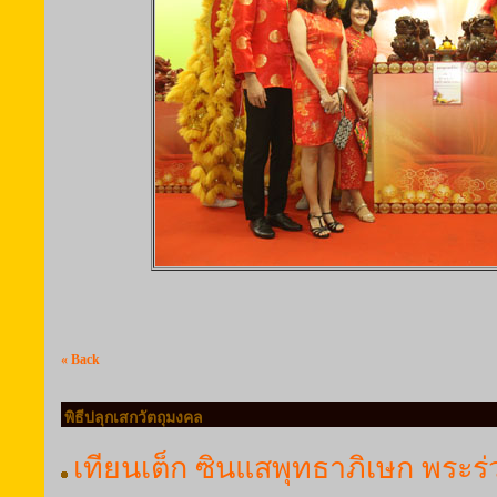
« Back
พิธีปลุกเสกวัตถุมงคล
เทียนเต็ก ซินแสพุทธาภิเษก พระร่