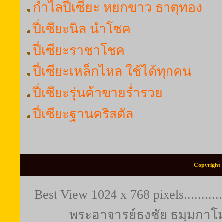
กำไลปี่เซียะ หยกขาว ธาตุทอง
ปี่เซียะนิล นำโชค
ปี่เซียะราชาโชค
ปี่เซียะเหล็กไหล ใช้ได้ทุกคน
ปี่เซียะรุ่นค้าขายร่ำรวย
ปี่เซียะฐานคริสตัล
Copyright 
Best View 1024 x 768 pixels..........
พระอาจารย์ธงชัย ธมฺมกาโม (