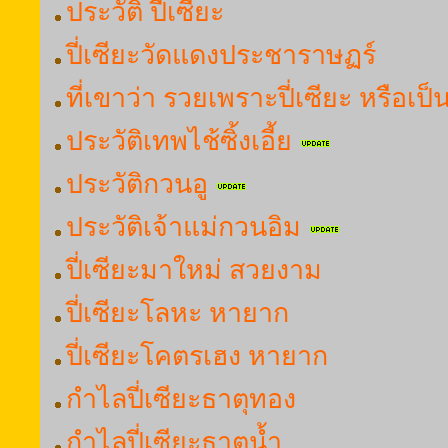
ประวัติ ปี่เซียะ
ปี่เซียะวัดแดงประชาราษฏร์
ที่เขาว่า รวยเพราะปี่เซียะ หรือเป็น
ประวัติเทพไช้ซิ้งเอี้ย
ประวัติกวนอู
ประวัติเจ้าแม่กวนอิม
ปี่เซียะมาใหม่ สวยงาม
ปี่เซียะโลหะ หายาก
ปี่เซียะโคตรเฮง หายาก
กำไลปี่เซียะธาตุทอง
กำไลปี่เซียะธาตุน้ำ