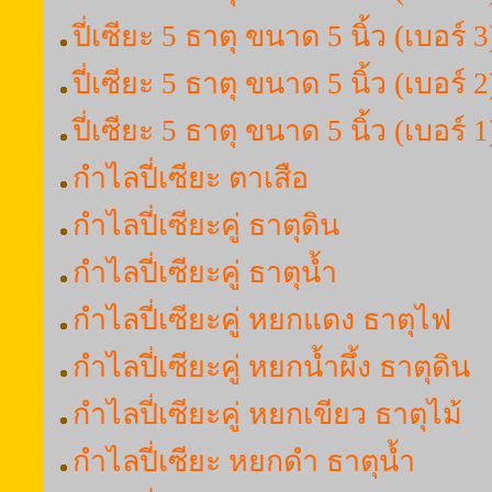
ปี่เซียะ 5 ธาตุ ขนาด 5 นิ้ว (เบอร์ 3
ปี่เซียะ 5 ธาตุ ขนาด 5 นิ้ว (เบอร์ 2
ปี่เซียะ 5 ธาตุ ขนาด 5 นิ้ว (เบอร์ 1
กำไลปี่เซียะ ตาเสือ
กำไลปี่เซียะคู่ ธาตุดิน
กำไลปี่เซียะคู่ ธาตุน้ำ
กำไลปี่เซียะคู่ หยกแดง ธาตุไฟ
กำไลปี่เซียะคู่ หยกน้ำผึ้ง ธาตุดิน
กำไลปี่เซียะคู่ หยกเขียว ธาตุไม้
กำไลปี่เซียะ หยกดำ ธาตุน้ำ