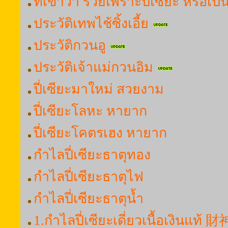
ที่เขาว่า รวยเพราะปี่เซียะ หรือเป็น
ประวัติเทพไช้ซิ้งเอี้ย
ประวัติกวนอู
ประวัติเจ้าแม่กวนอิม
ปี่เซียะมาใหม่ สวยงาม
ปี่เซียะโลหะ หายาก
ปี่เซียะโคตรเฮง หายาก
กำไลปี่เซียะธาตุทอง
กำไลปี่เซียะธาตุไฟ
กำไลปี่เซียะธาตุน้ำ
1.กำไลปี่เซียะเดี่ยวเนื้อเงินแท้ 