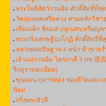
พระโพธิสัตว์กวนอิม ศักดิ์สิทธิ์ที่ส
วัตถุมงคลเสริมดวง ตามหลักวิชาฮวง
เทียนเต็ก ซินแส ปลุกเสกเหรียญ
พระกริ่งเศรษฐีนวโกฏิ ศักดิ์สิทธิ์ที่ส
หลวงพ่ออธิษฐาน 4 หน้า ค้าขายร
เจ้าแม่กวนอิม ไตรภาคี 3 ภ
ริกดูรายละเอียด)
ขุนแผน-กุมารทอง ของดีวัดแดง เส
นิยม
กริ่งพระสิวลี