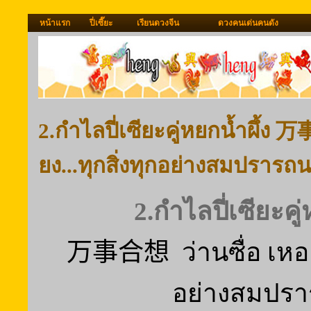
หน้าแรก
ปี่เซี๊ยะ
เรียนดวงจีน
ดวงคนเด่นคนดัง
2.กำไลปี่เซียะคู่หยกน้ำผึ้ง 万
ยง...ทุกสิ่งทุกอย่างสมปรารถ
2.กำไลปี่เซียะคู่
万事合想
ว่านซื่อ เหอเ
อย่างสมปร