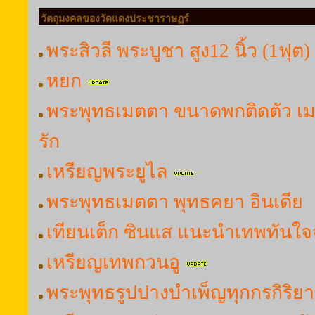
วัตถุมงคลของวัดแดงประชาราษฏร์
พระสิวลี พระบูชา สูง12 นิ้ว (1ฟุต)
หยก
พระพุทธเมตตา ขนาดพกติดตัว เ
รัก
เหรียญพระยูไล
พระพุทธเมตตา พุทธคยา อินเดีย
เทียนเต็ก ซินแส แนะนำเทพทันใจ
เหรียญเทพกวนอู
พระพุทธรูปปางบำเพ็ญทุกกรกิริยา (