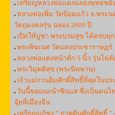
เหรียญหลวงพ่อแดงฉลองพุทธชยันต
หลวงพ่อเพิ่ม วัดป้อมแก้ว จ.พระน
วัตถุมงคลรุ่น ฉลอง 2600 ปี
เปิดให้บูชา พระบรมสุข ได้ครบทุกร
พระพิฆเนศ วัดแดงประชาราษฏร์
หลวงพ่อแดงหน้าตัก 5 นิ้ว รุ่นไม่ต
พระวิมุตติสุข (พระนิพพาน)
เจ้าแม่กวนอิมศักดิ์สิทธิ์ที่สุดใน
วันนี้ขอแนะนำซินแส ซึ่งเป็นคนไ
จุ้ยที่เมืองจีน
เหรียญแก้ชง " ธาตุดินศักดิ์สิทธิ์ "