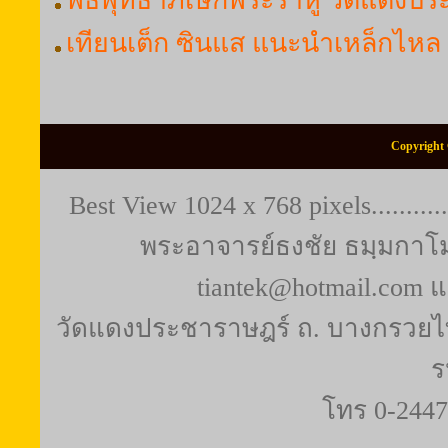
พิธีพุทธาภิเษกพระราหู วัดแดงป
เทียนเต็ก ซินแส แนะนำเหล็กไหล 
Copyright 
Best View 1024 x 768 pixels..........
พระอาจารย์ธงชัย ธมฺมกาโม (
tiantek@hotmail.com 
วัดแดงประชาราษฎร์ ถ. บางกรวยไท
ร
โทร 0-2447