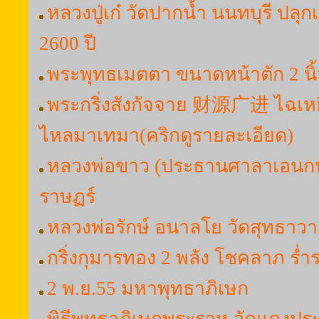
หลวงปู่เก๋ วัดปากน้ำ นนทบุรี ปลุ
2600 ปี
พระพุทธเมตตา ขนาดหน้าตัก 2 นิ้
พระกริ่งสังกัจจาย 财源广进 ไฉเหยีย
ไหลมาเทมา(คริกดูรายละเอียด)
หลวงพ่อขาว (ประธานศาลาเอนกป
ราษฏร์
หลวงพ่อรักษ์ อนาลโย วัดสุทธาว
กริ่งกุมารทอง 2 พลัง โชคลาภ ร่ำ
2 พ.ย.55 มหาพุทธาภิเษก