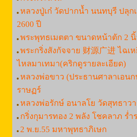
หลวงปู่เก๋ วัดปากน้ำ นนทบุรี ปลุ
2600 ปี
พระพุทธเมตตา ขนาดหน้าตัก 2 นิ้
พระกริ่งสังกัจจาย 财源广进 ไฉเหยีย
ไหลมาเทมา(คริกดูรายละเอียด)
หลวงพ่อขาว (ประธานศาลาเอนกป
ราษฏร์
หลวงพ่อรักษ์ อนาลโย วัดสุทธาว
กริ่งกุมารทอง 2 พลัง โชคลาภ ร่ำ
2 พ.ย.55 มหาพุทธาภิเษก