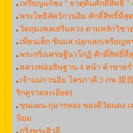
เหรียญแก้ชง " ธาตุดินศักดิ์สิทธิ์ "
พระโพธิสัตว์กวนอิม ศักดิ์สิทธิ์ที่ส
วัตถุมงคลเสริมดวง ตามหลักวิชาฮวง
เทียนเต็ก ซินแส ปลุกเสกเหรียญ
พระกริ่งเศรษฐีนวโกฏิ ศักดิ์สิทธิ์ที่ส
หลวงพ่ออธิษฐาน 4 หน้า ค้าขายร
เจ้าแม่กวนอิม ไตรภาคี 3 ภ
ริกดูรายละเอียด)
ขุนแผน-กุมารทอง ของดีวัดแดง เส
นิยม
กริ่งพระสิวลี