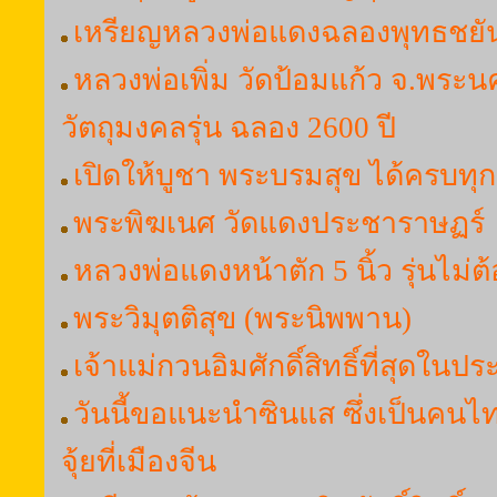
เหรียญหลวงพ่อแดงฉลองพุทธชยันต
หลวงพ่อเพิ่ม วัดป้อมแก้ว จ.พระน
วัตถุมงคลรุ่น ฉลอง 2600 ปี
เปิดให้บูชา พระบรมสุข ได้ครบทุกร
พระพิฆเนศ วัดแดงประชาราษฏร์
หลวงพ่อแดงหน้าตัก 5 นิ้ว รุ่นไม่ต
พระวิมุตติสุข (พระนิพพาน)
เจ้าแม่กวนอิมศักดิ์สิทธิ์ที่สุดใน
วันนี้ขอแนะนำซินแส ซึ่งเป็นคนไ
จุ้ยที่เมืองจีน