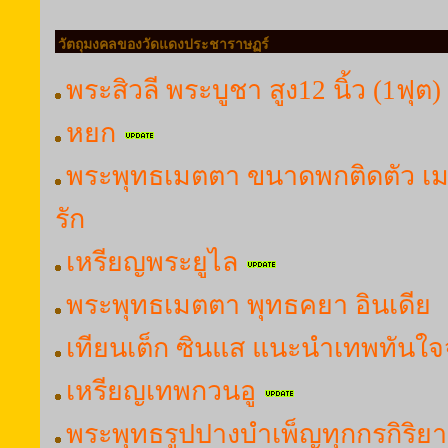
วัตถุมงคลของวัดแดงประชาราษฏร์
พระสิวลี พระบูชา สูง12 นิ้ว (1ฟุต)
หยก
พระพุทธเมตตา ขนาดพกติดตัว เ
รัก
เหรียญพระยูไล
พระพุทธเมตตา พุทธคยา อินเดีย
เทียนเต็ก ซินแส แนะนำเทพทันใจ
เหรียญเทพกวนอู
พระพุทธรูปปางบำเพ็ญทุกกรกิริยา (