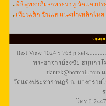
พิธีพุทธาภิเษกพระราหู วัดแดงป
เทียนเต็ก ซินแส แนะนำเหล็กไหล 
Copyright 
Best View 1024 x 768 pixels..........
พระอาจารย์ธงชัย ธมฺมกาโม (
tiantek@hotmail.com 
วัดแดงประชาราษฎร์ ถ. บางกรวยไท
ร
โทร 0-2447