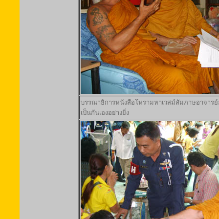
บรรณาธิการหนังสือโหรามหาเวสม์สัมภาษอาจารย์
เป็นกันเองอย่างยิ่ง