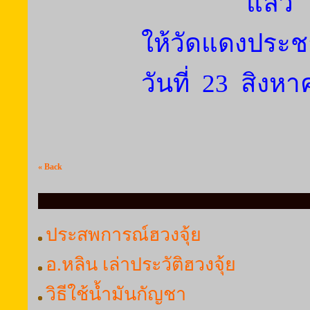
แล้ว
ให้วัดแดงประช
วันที่ 23 สิงห
« Back
ประสพการณ์ฮวงจุ้ย
อ.หลิน เล่าประวัติฮวงจุ้ย
วิธีใช้น้ำมันกัญชา