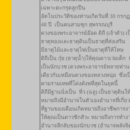
เฉพาะตะกรุดลูกปืน
อัตโนประวัติของท่านเกิดวันที่ 30 กร
48 ปี
เป็นคนสามชุก สุพรรณบุรี
ดวงของพระอาจารย์
อ๊อด ดิถี
(เจ้าตัว) เ
ธาตุทองและธาตุดินเป็นธาตุที่ส่งเสริม
มีธาตุไม้และธาตุไฟเป็นธาตุที่ให้โทษ
ดิถีเป็น กุ๋ย (ธาตุน้ำ)ให้คุณดาวเว่ยเต็ก
เป็นนักบวช
(ดวงพระอาจารย์หลายท่านมีด
เดียวกันเหมือนดวงของหลวงหนุ่ย
ซึ่งเ
คามรามเทพที่โด่งดังหที่สุดในยุคนี้
ดิถีมีฐานนั่งเป็น
ทิ่ว (ฉลู) เป็นธาตุดิน
หมายถึงมีอำนาจในตัวเองอำนาจที่เกี่ย
ที่ฐานของเดือนเกิดหมายถึงอาชีพการงานเ
ให้คุณเป็นดาวชิกสัวะ หมายถึงการทำงานท
อำนาจลึกลับของนักบวช (อำนาจพลังจิต