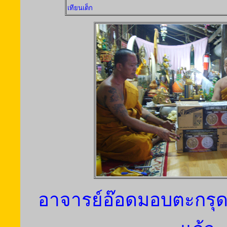
เทียนเต็ก
อาจารย์อ๊อดมอบตะกรุดที