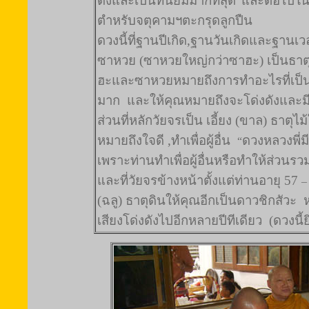
ดังและเป็นที่นิยมมากที่สุด
และต่อไปใน
ตำหรับจตุคามฯตะกรุดลูกปืน
ดวงนี้ที่ฐานปีเกิด,ฐานวันเกิดและฐานเว
ซาหวย (ซาหวยใหญ่กว่าซาฮะ) เป็นธาต
ฮะและซาหวยหมายถึงการทำอะไรที่เป็น
มาก
และให้คุณหมายถึงจะโด่งดังและมีช
ส่วนที่หลักวัยจรเป็น เอี้ยง (ขาล) ธาตุไม
หมายถึงใจดี ,ทำเพื่อผู้อื่น
ดวงหลวงพี่มี
“
เพราะท่านทำเพื่อผู้อื่นหรือทำให้ส่วนรวม
และที่วัยจรข้างหน้าตั้งแต่ท่านอายุ 57
–
(ฉลู) ธาตุดินให้คุณอีกเป็นดาวชิกสัวะ
เสียงโด่งดังไปอีกหลายปีทีเดียว
(ดวงนี้ยิ