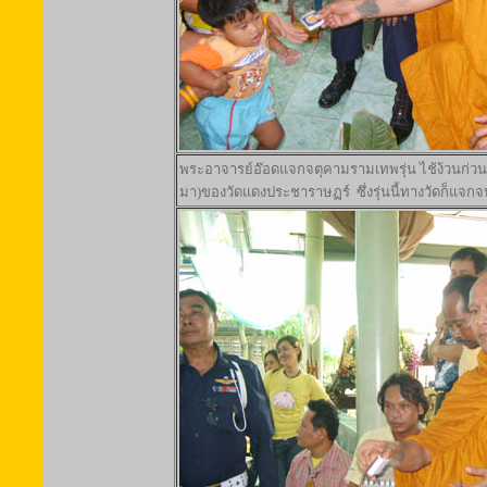
พระอาจารย์อ๊อดแจกจตุคามรามเทพรุ่น ไช้ง้วนก่วน
มา)ของวัดแดงประชาราษฏร์ ซึ่งรุ่นนี้ทางวัดก็แจก