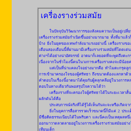
เครื่องรางร่วมสมัย
ในปัจจุบันวิวัฒนาการของสังคมความเป็นอยู่เปลี่
เครื่องรางร่วมสมัยกำเนิดขึ้นอย่างมากมาย
ทั้งที่มาแล้
บ้าง
ยิ่งในยุคของเทพกำลังมาแรงอย่างนี้
เครื่องรางข
เดือนสองเดือนนี้ที่ผ่านมามีเครื่องรางร่วมสมัยที่โด
ต่างฯได้อย่างน่าอัศจรรย์
อาตมาก็เลยอดที่จะพูดถึงตะกรุ
เนื่องจากในชั่วโมงนี้คนในวงการเครื่องรางคงจะมีน้อยคนท
แต่เป็นที่น่าแคลงใจอย่างมากคือ
ทำไมตะกรุดลูกป
การเข้ามาครองใจของผู้ศรัทธา
ถึงขนาดต้องแลกหาด้วยรา
คำตอบในเรื่องนี้อาตมาได้คุยกับผู้คลุกคลีอยู่ในวงการห
ตอบในทางเดียวกันพอสรุปใจความได้ว่า
เครื่องรางที่จะครองใจผู้ศรัทธาได้ในระยะเวลาสั้น
ผลักดันได้คือ
ประสบการณ์จริงที่ได้รู้ได้เห็นกันจะจะหรือเกิด
ยิ่งในยุคการสื่อสารรวดเร็วขนาดนี้ก็มีแค่
2
ประเด็
มีชื่อติดธรรมเนียบได้ในพริบตา
และนี่คงเป็นเหตุผลหนึ่
ออกมาวาดลวดลายอยู่ในวงการเครื่องรางร่วมสมัยอย่างใน
เทียนเต็ก