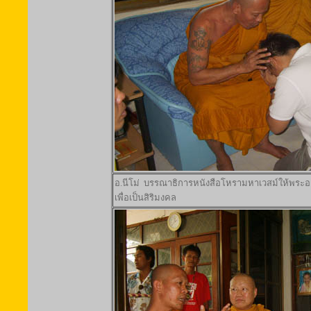
อ.นีโม่ บรรณาธิการหนังสือโหรามหาเวสม์ให้พระอ
เพื่อเป็นสิริมงคล