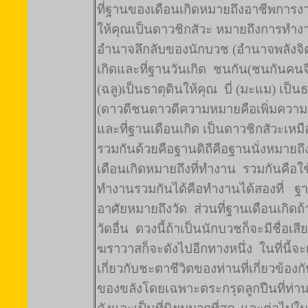
ที่ฐานของเดือนเกิดหมายถึงอาชีพการงาน
ให้คุณเป็นดาวชิกสัวะ หมายถึงการทำงานท
อำนาจลึกลับของนักบวช (อำนาจพลังจิต
เกิดและที่ฐานวันเกิด
ชนกัน(ชนกันคนจีน
(ฉลู)เป็นธาตุดินให้คุณ
บี่ (มะแม) เป็นธ
(ดาวดีชนดาวดีความหมายคือเพิ่มความด
และที่ฐานเดือนเกิด เป็นดาวชิกสัวะเหม
รวมกันด้วยคือฐานดิถีคือฐานนั่งหมายถึงท
เดือนเกิดหมายถึงที่ทำงาน
รวมกันคือใช้ท
ทำงานรวมกันได้คือทำงานได้สองที่
ฐา
อาศัยหมายถึงวัด
ส่วนที่ฐานเดือนเกิดถ
วัดอื่น
ดวงนี้ถ้าเป็นนักบวชก็จะมีชื่อเสี
ฆราวาสก็จะดังไปอีกทางหนึ่ง
ในที่นี้
เกี่ยวกับชะตาชีวิตของท่านที่เกี่ยวข้อง
ของขลังโดยเฉพาะตระกรุดลูกปืนที่ท่า