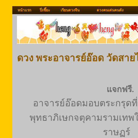
หน้าแรก
ปี่เซี๊ยะ
เรียนดวงจีน
ดวงคนเด่นคนดัง
ดวง พระอาจารย์อ๊อด วัดสา
แจกฟรี.
อาจารย์อ๊อดมอบตระกรุดท
พุทธาภิเษกจตุคามรามเทพใ
ราษฏร์