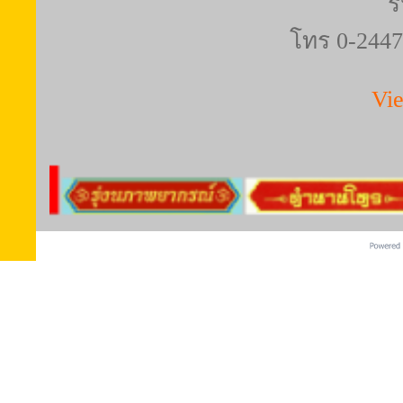
ร
โทร 0-2447
Vi