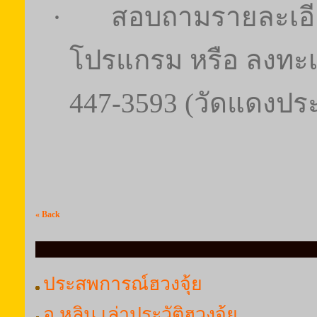
·
สอบถามรายละเอีย
โปรแกรม หรือ ลงทะเ
447-3593 (วัดแดงปร
« Back
ประสพการณ์ฮวงจุ้ย
อ.หลิน เล่าประวัติฮวงจุ้ย