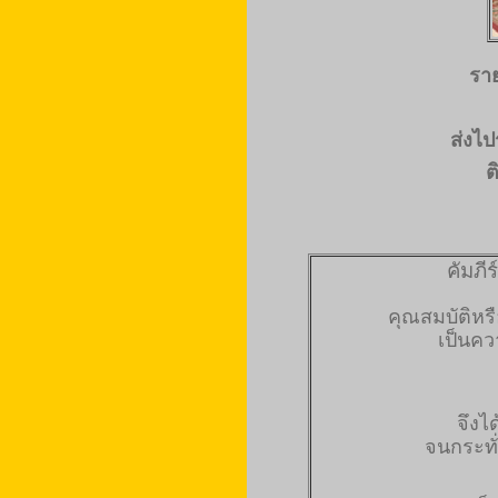
ราย
ส่งไป
ต
คัมภีร
คุณสมบัติหรื
เป็นคว
จึงไ
จนกระทั่