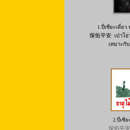
1.ปี่เซียะเดี่
保佑平安
เป่าโย
เหมาะกับ
2.ปี่เซี
保佑平