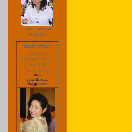
อ.รุ่งนภา พยากรณ์
(แม้นเมือง
)
พิมพ์ปารีณา
รับพยากรณ์
จัดฮวงจุ้ยและรับสอน
ติดต่อได้ที่
โทร.
085-3253709
http://
pimandfriends.
blogspot.com/