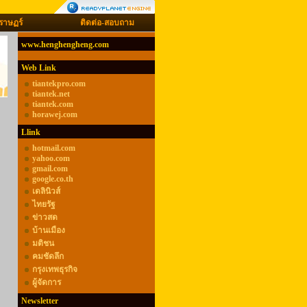
ราษฏร์
ติดต่อ-สอบถาม
www.henghengheng.com
Web Link
tiantekpro.com
tiantek.net
tiantek.com
horawej.com
Llink
hotmail.com
yahoo.com
gmail.com
google.co.th
เดลินิวส์
ไทยรัฐ
ข่าวสด
บ้านเมือง
มติชน
คมชัดลึก
กรุงเทพธุรกิจ
ผู้จัดการ
Newsletter