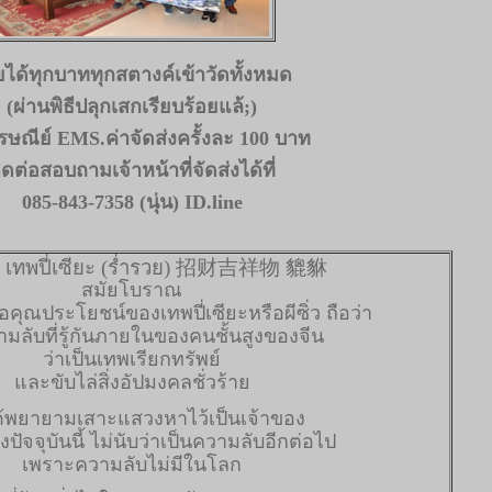
ได้ทุกบาททุกสตางค์เข้าวัดทั้งหมด
(ผ่านพิธีปลุกเสกเรียบร้อยแล้;)
รษณีย์ EMS.ค่าจัดส่งครั้งละ 100 บาท
ิดต่อสอบถามเจ้าหน้าที่จัดส่งได้ที่
085-843-7358 (นุ่น) ID.line
์ เทพปี่เซียะ (ร่ำรวย)
招
财吉祥物
貔貅
สมัยโบราณ
อคุณประโยชน์ของเทพปี่เซียะหรือผีซิ่ว ถือว่า
ามลับที่รู้กันภายในของคนชั้นสูงของจีน
ว่าเป็นเทพเรียกทรัพย์
และขับไล่สิ่งอัปมงคลชั่วร้าย
ด้พยายามเสาะแสวงหาไว้เป็นเจ้าของ
งปัจจุบันนี้ ไม่นับว่าเป็นความลับอีกต่อไป
เพราะความลับไม่มีในโลก